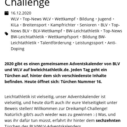
Challenge
16.12.2020
WLV
Top-News WLV
Wettkampf
Bildung
Jugend
KiLa
Breitensport
Kampfrichter
Senioren
BLV
Top-
News BLV
BLV-Wettkampf
BW-Leichtathletik
Top-News
BW-Leichtathletik
Wettkampfsport
Bildung BW-
Leichtathletik
Talentförderung
Leistungssport
Anti-
Doping
2020 gibt es einen gemeinsamen Adventskalender von BLV
und WLV auf bwleichtathletik.de. Jeden Tag geht ein
Türchen auf, hinter dem sich verschiedenste Inhalte
befinden. Heute öffnet sich: Türchen Nummer 16.
Leichtathletik ist vielseitig, unser Adventskalender ist
vielseitig, und heute dürft auch ihr eure Vielseitigkeit unter
Beweis stellen! Willkommen zur Dreikampf-Challenge!
Natürlich gibt’s auch wieder was zu gewinnen :-) Was, und
was ihr dafür tun müsst, erfahrt ihr hinter dem
sechzehnten
Türchen des BLV/WLV-Adventskalenders.