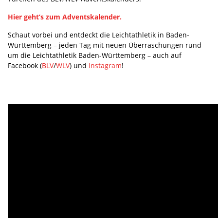
Hier geht’s zum Adventskalender.
Schaut vorbei und entdeckt die Leichtathletik in Baden-
Württemberg – jeden Tag mit neuen Überraschungen rund
um die Leichtathletik Baden-Württemberg – auch auf
Facebook (
BLV
/
WLV
) und
Instagram
!