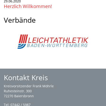
29.06.2020
Herzlich Willkommen!
Verbände
Kontakt Kreis
Kreisvorsitzender Frank Möhrle
Ruhesteinstr. 300
72270 Baiersbronn
Tel: 07442 / 5987