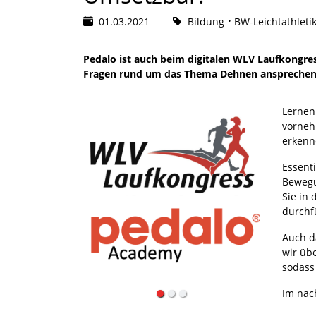
01.03.2021
Bildung
BW-Leichtathleti
Pedalo ist auch beim digitalen WLV Laufkongre
Fragen rund um das Thema Dehnen ansprechen s
Lernen
vorneh
erkenn
Essenti
Bewegu
Sie in
durchf
Auch d
wir üb
sodass
Im nac