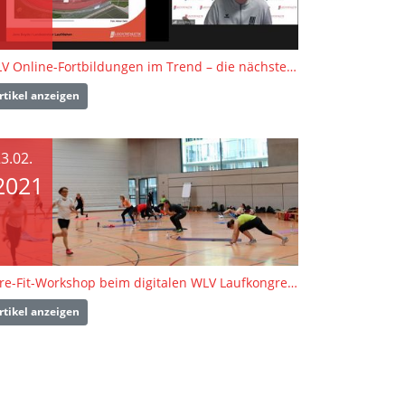
WLV Online-Fortbildungen im Trend – die nächsten Highlights
rtikel anzeigen
3.02.
2021
Core-Fit-Workshop beim digitalen WLV Laufkongress 2021
rtikel anzeigen