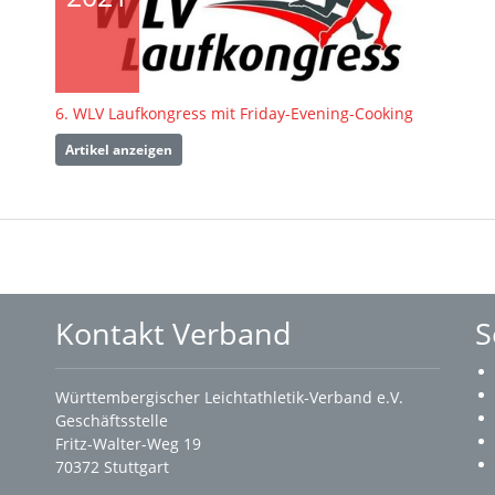
6. WLV Laufkongress mit Friday-Evening-Cooking
Artikel anzeigen
Kontakt Verband
S
Württembergischer Leichtathletik-Verband e.V.
Geschäftsstelle
Fritz-Walter-Weg 19
70372 Stuttgart