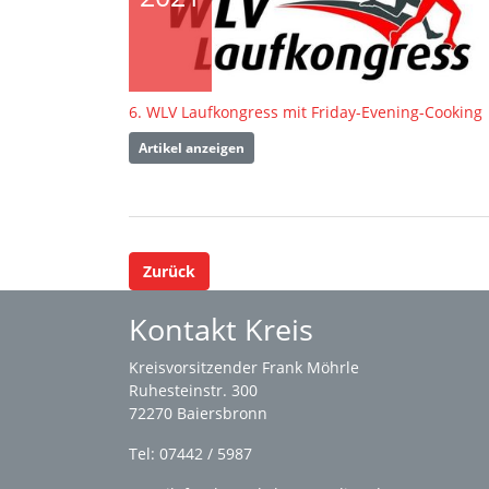
6. WLV Laufkongress mit Friday-Evening-Cooking
Artikel anzeigen
Zurück
Kontakt Kreis
Kreisvorsitzender Frank Möhrle
Ruhesteinstr. 300
72270 Baiersbronn
Tel: 07442 / 5987