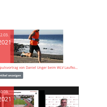
2.03.
2021
Impulsvortrag von Daniel Unger beim WLV Laufkongress
rtikel anzeigen
0.03.
2021