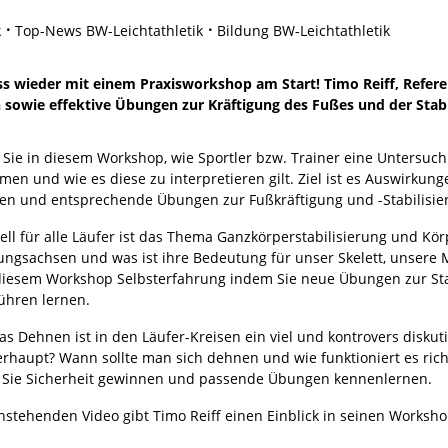
k
Top-News BW-Leichtathletik
Bildung BW-Leichtathletik
ss wieder mit einem Praxisworkshop am Start! Timo Reiff, Refe
owie effektive Übungen zur Kräftigung des Fußes und der Stabi
 Sie in diesem Workshop, wie Sportler bzw. Trainer eine Untersuch
men und wie es diese zu interpretieren gilt. Ziel ist es Auswirku
en und entsprechende Übungen zur Fußkräftigung und -Stabilisie
ell für alle Läufer ist das Thema Ganzkörperstabilisierung und Kör
ngsachsen und was ist ihre Bedeutung für unser Skelett, unsere
 diesem Workshop Selbsterfahrung indem Sie neue Übungen zur Sta
ühren lernen.
as Dehnen ist in den Läufer-Kreisen ein viel und kontrovers disk
erhaupt? Wann sollte man sich dehnen und wie funktioniert es rich
 Sie Sicherheit gewinnen und passende Übungen kennenlernen.
hstehenden Video gibt Timo Reiff einen Einblick in seinen Worksho