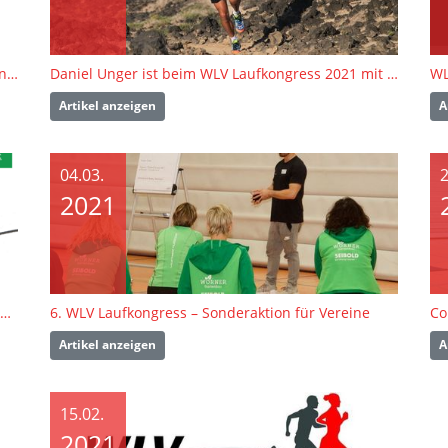
Baden-Württemberg läuft – Auftakt beim digitalen WLV Laufkongress 2021
Daniel Unger ist beim WLV Laufkongress 2021 mit dabei!
Artikel anzeigen
A
04.03.
2
2021
Friday-Evening-Cooking beim digitalen WLV Laufkongress
6. WLV Laufkongress – Sonderaktion für Vereine
Artikel anzeigen
A
15.02.
2021