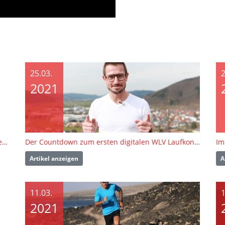
25.03.
2
2021
Friday-Evening-Cooking: Übertragung per Livestream
Der Countdown zum ersten digitalen WLV Laufkongress läuft!
Artikel anzeigen
A
11.03.
1
2021