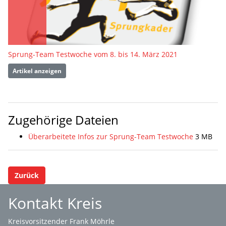
Sprung-Team Testwoche vom 8. bis 14. März 2021
Artikel anzeigen
Zugehörige Dateien
Überarbeitete Infos zur Sprung-Team Testwoche
3 MB
Zurück
Kontakt Kreis
Kreisvorsitzender Frank Möhrle