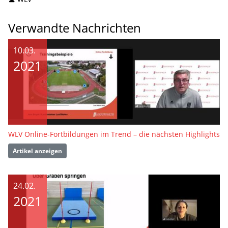
Verwandte Nachrichten
10.03.
2021
WLV Online-Fortbildungen im Trend – die nächsten Highlights
Artikel anzeigen
24.02.
2021